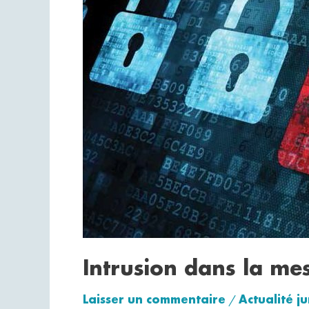
messagerie
personnelle
Intrusion dans la me
Laisser un commentaire
Actualité j
/