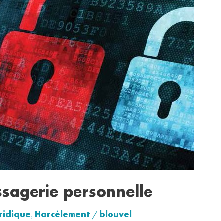
ssagerie personnelle
uridique
Harcèlement
blouvel
,
/