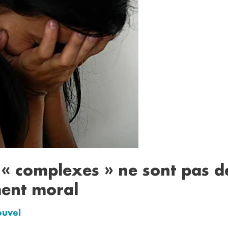
s « complexes » ne sont pas d
ment moral
ouvel