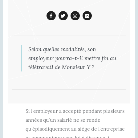
F
T
I
L
a
w
n
i
c
i
s
n
e
t
t
k
b
t
a
e
o
e
g
d
o
r
r
i
k
a
n
Selon quelles modalités, son
-
m
f
employeur pourra-t-il mettre fin au
télétravail de Monsieur Y ?
Si l’employeur a accepté pendant plusieurs
années qu’un salarié ne se rende
qu’épisodiquement au siège de l’entreprise
et communique avec lui à distance, il