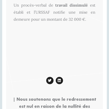
Un procès-verbal de
travail dissimulé
est
établi et l’URSSAF notifie une mise en
demeure pour un montant de 32 000 €.
T
L
w
i
i
n
t
k
t
e
e
d
| Nous soutenons que le redressement
r
i
n
est nul en raison de la nullité des