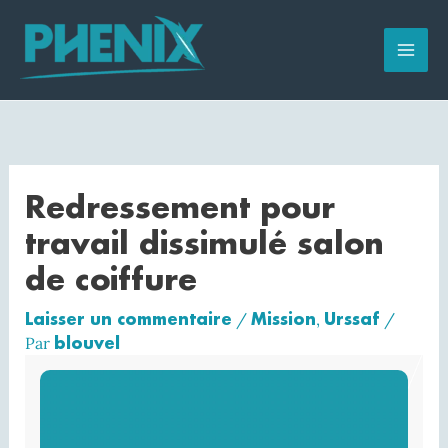
Aller
au
contenu
Redressement pour
travail dissimulé salon
de coiffure
Laisser un commentaire
Mission
Urssaf
/
,
/
blouvel
Par