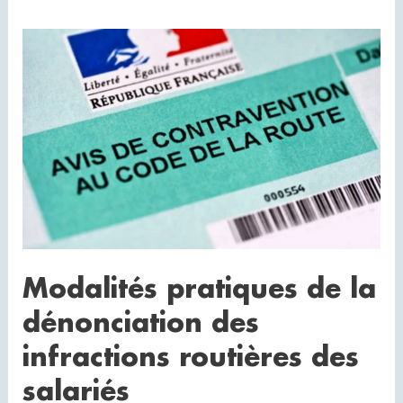
Modalités
pratiques
de
la
dénonciation
des
infractions
routières
des
salariés
Modalités pratiques de la
dénonciation des
infractions routières des
salariés