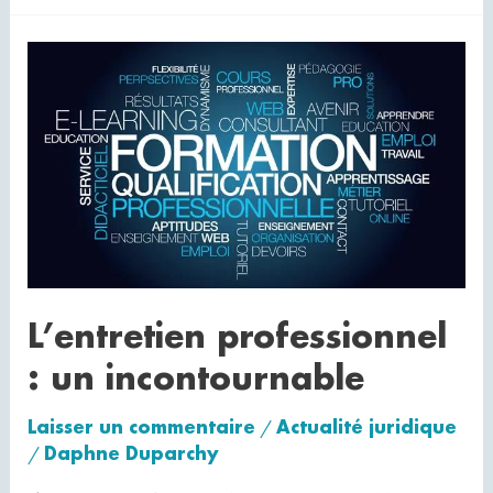
L’entretien
professionnel
:
un
incontournable
L’entretien professionnel
: un incontournable
Laisser un commentaire
Actualité juridique
/
Daphne Duparchy
/