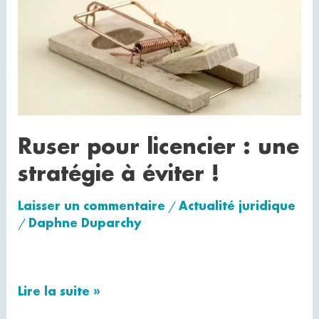
pour
licencier
:
une
stratégie
à
Ruser pour licencier : une
éviter
!
stratégie à éviter !
Laisser un commentaire
Actualité juridique
/
Daphne Duparchy
/
Lire la suite »